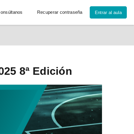
onsúltanos
Recuperar contraseña
Entrar al aula
025 8ª Edición