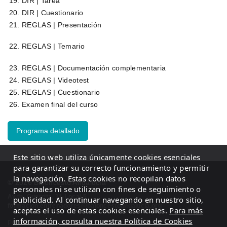
DIR | Tarea
DIR | Cuestionario
REGLAS | Presentación
REGLAS | Temario
REGLAS | Documentación complementaria
REGLAS | Videotest
REGLAS | Cuestionario
Examen final del curso
Programa detallado
Este sitio web utiliza únicamente cookies esenciales
para garantizar su correcto funcionamiento y permitir
la navegación. Estas cookies no recopilan datos
© 2026 Baloncesto Andalucía
personales ni se utilizan con fines de seguimiento o
Avda. Guerrita, 31-Local 5
publicidad. Al continuar navegando en nuestro sitio,
formacion.entrenadores@baloncestoandalucia.org
aceptas el uso de estas cookies esenciales.
Para más
información, consulta nuestra Política de Cookies
Política de privacidad
·
Política de cookies